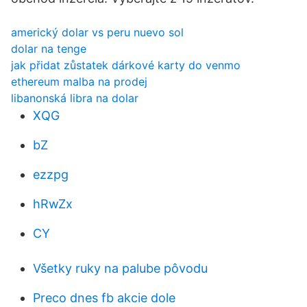
americký dolar vs peru nuevo sol
dolar na tenge
jak přidat zůstatek dárkové karty do venmo
ethereum malba na prodej
libanonská libra na dolar
XQG
bZ
ezzpg
hRwZx
CY
Všetky ruky na palube pôvodu
Preco dnes fb akcie dole