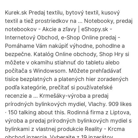
Kurek.sk Predaj textilu, bytový textil, kusový
textil a tiež prostriedkov na … Notebooky, predaj
notebookov - Akcie a zľavy | eShopy.sk -
Internetový Obchod, e-Shop Online predaj -
Pomáhame Vám nakúpiť výhodne, pohodlne a
bezpečne. Katalóg Online obchody, Shop Hry si
môžete v okamihu stiahnuť do tabletu alebo
počítača s Windowsom. Môžete prehľadávať
tisíce bezplatných a platených hier zoradených
podľa kategórie, prečítať si používateľské
recenzie a … Krmešáky-výroba a predaj
prírodných bylinkových mydiel, Vlachy. 909 likes
· 150 talking about this. Rodinná firma z Liptova,
výroba a predaj prírodných bylinkových mydiel s
bylinkami z vlastnej produkcie Reality - Krcma
obchod inzercia. Vyberajte z 19 inzerátov.