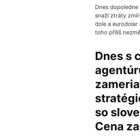
Dnes dopoledne v
snaží ztráty zmí
dole a eurodolar 
toho příliš nezmě
Dnes s 
agentúr
zameria
stratégi
so slov
Cena za