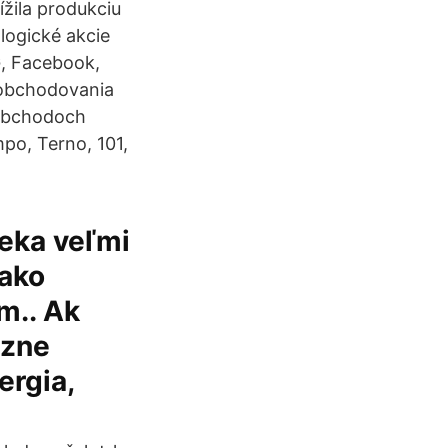
ížila produkciu
logické akcie
, Facebook,
 obchodovania
 obchodoch
po, Terno, 101,
veka veľmi
 ako
m.. Ak
ôzne
ergia,