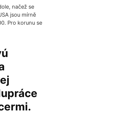
dole, načež se
USA jsou mírně
00. Pro korunu se
vú
a
ej
olupráce
cermi.