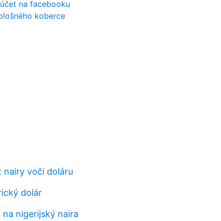
 účet na facebooku
 plošného koberce
 nairy voči doláru
ický dolár
na nigerijský naira