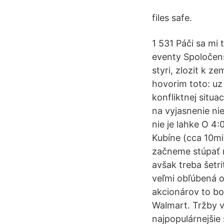
files safe.
1 531 Páči sa mi 
eventy Spoločens
styri, zlozit k 
hovorim toto: uz
konfliktnej situa
na vyjasnenie ni
nie je lahke O 4
Kubíne (cca 10mi
začneme stúpať na
avšak treba šetri
veľmi obľúbená o
akcionárov to bo
Walmart. Tržby v
najpopulárnejšie 