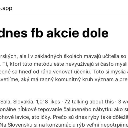
b.app
dnes fb akcie dole
kých, ale i v základných školách mávajú učitelia so
Tí, ktorí túto metódu ešte nevyužívajú si často myslia
ebné sa hneď od rána venovať učeniu. Toto si myslia 
svetlíme, aký má ranný komunitný kruh význam a pre
ala, Slovakia. 1,018 likes · 72 talking about this · 3 w
onálne hĺbkové tepovanie čalúneného nábytku ako s
rohové lavice, stoličky. Prečo sú dnes ryby také dôleži
 Na Slovensku si na konzumáciu rýb veľmi nepotrpíme,