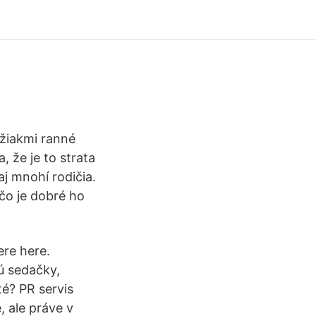
 žiakmi ranné
, že je to strata
aj mnohí rodičia.
čo je dobré ho
ere here.
ú sedačky,
té? PR servis
 ale práve v