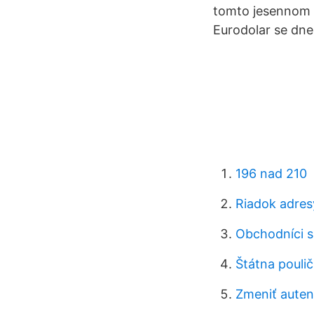
tomto jesennom a
Eurodolar se dne
196 nad 210
Riadok adresy
Obchodníci s
Štátna pouli
Zmeniť autent