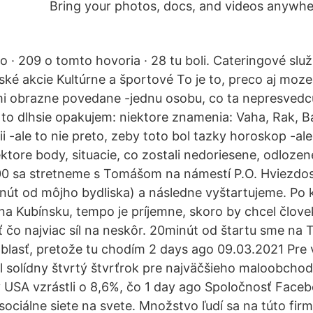
Bring your photos, docs, and videos anywh
to · 209 o tomto hovoria · 28 tu boli. Cateringové slu
ké akcie Kultúrne a športové To je to, preco aj moz
zemi obrazne povedane -jednu osobu, co ta nepresved
 to dlhsie opakujem: niektore znamenia: Vaha, Rak, Ba
cii -ale to nie preto, zeby toto bol tazky horoskop -ale
ektore body, situacie, co zostali nedoriesene, odloz
:00 sa stretneme s Tomášom na námestí P.O. Hviezdo
nút od môjho bydliska) a následne vyštartujeme. Po k
 Kubínsku, tempo je príjemne, skoro by chcel človek í
ť čo najviac síl na neskôr. 20minút od štartu sme na 
blasť, pretože tu chodím 2 days ago 09.03.2021 Pre 
l solídny štvrtý štvrťrok pre najväčšieho maloobcho
 USA vzrástli o 8,6%, čo 1 day ago Spoločnosť Faceb
sociálne siete na svete. Množstvo ľudí sa na túto firm