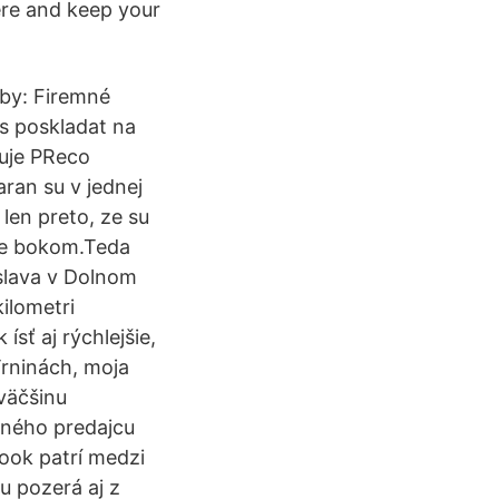
ere and keep your
žby: Firemné
es poskladat na
cuje PReco
ran su v jednej
 len preto, ze su
ene bokom.Teda
slava v Dolnom
ilometri
sť aj rýchlejšie,
Trninách, moja
väčšinu
dného predajcu
ook patrí medzi
u pozerá aj z