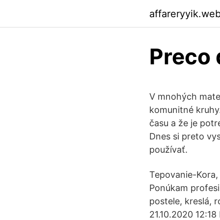
affareryyik.we
Preco 
V mnohých maters
komunitné kruhy. 
času a že je potr
Dnes si preto vy
používať.
Tepovanie-Kora, S
Ponúkam profesi
postele, kreslá, 
21.10.2020 12:18