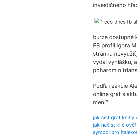
investičného hľa
burze dostupné k
FB profil Igora M
stránku nevyužiť
vydal vyhlášku, 
poharom nitrians
Podľa reakcie Al
online graf s ak
mení?
jak číst graf knih
jak načíst klíč ov
symbol pro italskou