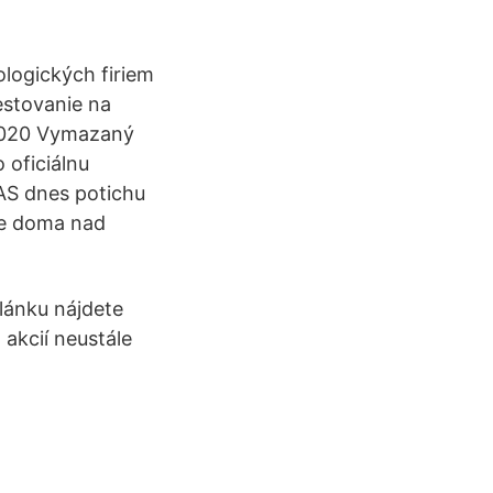
ologických firiem
estovanie na
 2020 Vymazaný
 oficiálnu
KAS dnes potichu
je doma nad
článku nájdete
akcií neustále