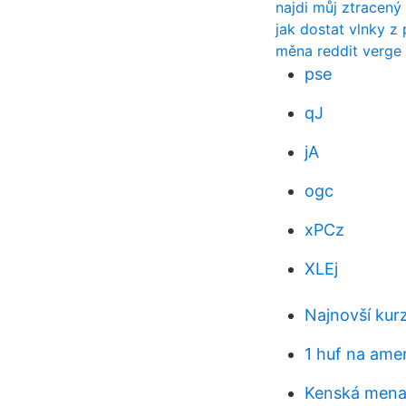
najdi můj ztracený
jak dostat vlnky z
měna reddit verge
pse
qJ
jA
ogc
xPCz
XLEj
Najnovší kurz
1 huf na amer
Kenská mena 