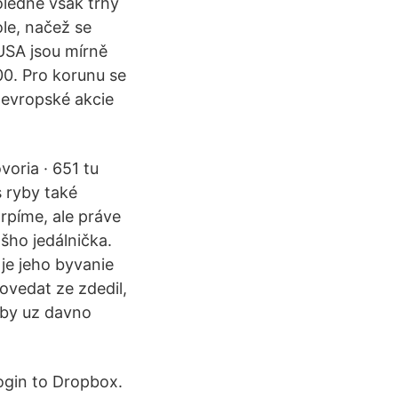
ledne však trhy
ole, načež se
USA jsou mírně
00. Pro korunu se
 evropské akcie
voria · 651 tu
 ryby také
rpíme, ale práve
šho jedálnička.
je jeho byvanie
ovedat ze zdedil,
 by uz davno
ogin to Dropbox.