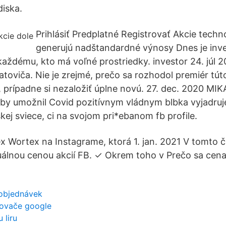
diska.
Prihlásiť Predplatné Registrovať Akcie techn
generujú nadštandardné výnosy Dnes je inv
aždému, kto má voľné prostriedky. investor 24. júl
atoviča. Nie je zrejmé, prečo sa rozhodol premiér túto
, prípadne si nezaložiť úplne novú. 27. dec. 2020 MI
aby umožnil Covid pozitívnym vládnym blbka vyjadru
kej sviece, ci na svojom pri*ebanom fb profile.
ex Wortex na Instagrame, ktorá 1. jan. 2021 V tomto 
tuálnou cenou akcií FB. ✓ Okrem toho v Prečo sa cena 
y objednávek
ěřovače google
 liru