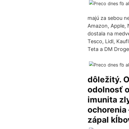
majú za sebou n
Amazon, Apple, 
dostala na medve
Tesco, Lidl, Kau
Teta a DM Droger
dôležitý. 
odolnosť 
imunita zl
ochorenia 
zápal kĺbov