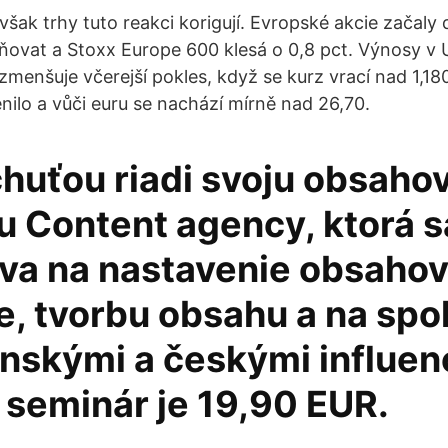
šak trhy tuto reakci korigují. Evropské akcie začaly 
rňovat a Stoxx Europe 600 klesá o 0,8 pct. Výnosy v 
zmenšuje včerejší pokles, když se kurz vrací nad 1,18
nilo a vůči euru se nachází mírně nad 26,70.
chuťou riadi svoju obsaho
u Content agency, ktorá s
va na nastavenie obsahov
e, tvorbu obsahu a na sp
enskými a českými influen
 seminár je 19,90 EUR.