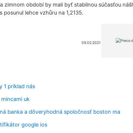
 zimnom období by mali byť stabilnou súčasťou nášh
s posunul lehce vzhůru na 1,2135.
09.02.2021
 1 príklad nás
 mincami uk
čná banka a dôveryhodná spoločnosť boston ma
ifikátor google ios