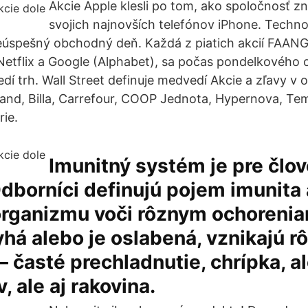
Akcie Apple klesli po tom, ako spoločnosť zn
svojich najnovších telefónov iPhone. Techno
eúspešný obchodný deň. Každá z piatich akcií FAANG
Netflix a Google (Alphabet), sa počas pondelkového
dí trh. Wall Street definuje medvedí Akcie a zľavy v
fland, Billa, Carrefour, COOP Jednota, Hypernova, Tem
ie.
Imunitný systém je pre člo
Odborníci definujú pojem imunita
organizmu voči rôznym ochorenia
yhá alebo je oslabená, vznikajú r
– časté prechladnutie, chrípka, al
, ale aj rakovina.