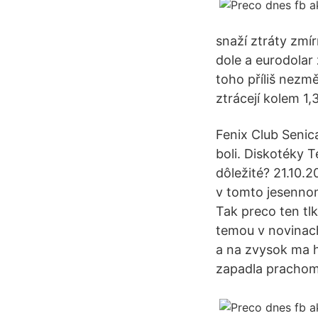
snaží ztráty zmí
dole a eurodolar 
toho příliš nezm
ztrácejí kolem 1,
Fenix Club Senica
boli. Diskotéky 
dôležité? 21.10.
v tomto jesennom
Tak preco ten tl
temou v novinach
a na zvysok ma h
zapadla prachom