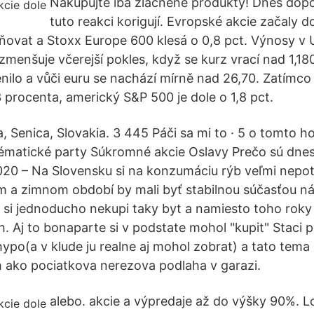
Nakupujte iba zlacnené produkty! Dnes dopo
tuto reakci korigují. Evropské akcie začaly d
rňovat a Stoxx Europe 600 klesá o 0,8 pct. Výnosy v 
zmenšuje včerejší pokles, když se kurz vrací nad 1,18
ěnilo a vůči euru se nachází mírně nad 26,70. Zatímco
3 procenta, americký S&P 500 je dole o 1,8 pct.
, Senica, Slovakia. 3 445 Páči sa mi to · 5 o tomto ho
Tématické party Súkromné akcie Oslavy Prečo sú dnes
2020 – Na Slovensku si na konzumáciu rýb veľmi nepot
 a zimnom období by mali byť stabilnou súčasťou ná
k si jednoducho nekupi taky byt a namiesto toho roky 
. Aj to bonaparte si v podstate mohol "kupit" Staci p
ypo(a v klude ju realne aj mohol zobrat) a tato tema
 ako pociatkova nerezova podlaha v garazi.
alebo. akcie a výpredaje až do výšky 90%. L