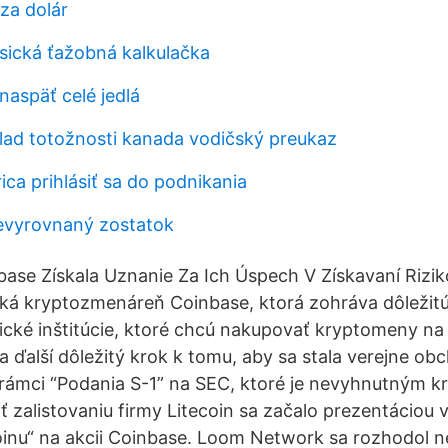
za dolár
sická ťažobná kalkulačka
aspäť celé jedlá
ad totožnosti kanada vodičský preukaz
ca prihlásiť sa do podnikania
nevyrovnaný zostatok
ase Získala Uznanie Za Ich Úspech V Získavaní Rizik
ká kryptozmenáreň Coinbase, ktorá zohráva dôležitú 
erické inštitúcie, ktoré chcú nakupovať kryptomeny na 
la ďalší dôležitý krok k tomu, aby sa stala verejne o
rámci “Podania S-1” na SEC, ktoré je nevyhnutným k
 zalistovaniu firmy Litecoin sa začalo prezentáciou 
coinu“ na akcii Coinbase. Loom Network sa rozhodol n