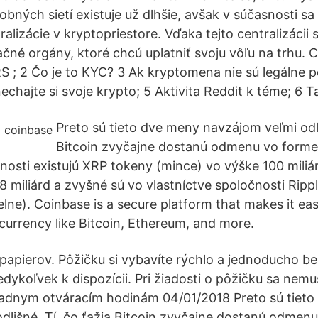
obných sietí existuje už dlhšie, avšak v súčasnosti s
alizácie v kryptopriestore. Vďaka tejto centralizácii
čné orgány, ktoré chcú uplatniť svoju vôľu na trhu. C
S ; 2 Čo je to KYC? 3 Ak kryptomena nie sú legálne p
chajte si svoje krypto; 5 Aktivita Reddit k téme; 6 T
Preto sú tieto dve meny navzájom veľmi odli
Bitcoin zvyčajne dostanú odmenu vo form
snosti existujú XRP tokeny (mince) vo výške 100 miliá
 38 miliárd a zvyšné sú vo vlastníctve spoločnosti Rip
ne). Coinbase is a secure platform that makes it easy
currency like Bitcoin, Ethereum, and more.
apierov. Pôžičku si vybavíte rýchlo a jednoducho b
dykoľvek k dispozícii. Pri žiadosti o pôžičku sa nemu
iadnym otváracím hodinám 04/01/2018 Preto sú tiet
dlišné. Tí, čo ťažia Bitcoin zvyčajne dostanú odmen