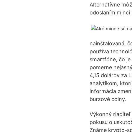
Alternatívne môž
odoslaním mincí 
nainštalovaná, č
používa technol
smartfóne, čo je
pomerne nejasný 
4,15 dolárov za
analytikom, ktor
informácia zmenil
burzové coiny.
Výkonný riaditeľ
pokusu o uskutoč
Známe krypto-spol