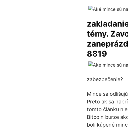
zakladanie
témy. Zavo
zaneprázdn
8819
zabezpečenie?
Mince sa odlišuj
Preto ak sa napr
tomto článku nie
Bitcoin burze ak
boli kúpené mince