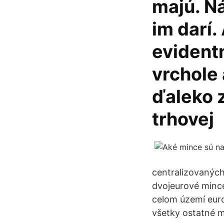
majú. Ná
im darí.
evidentn
vrchole
ďaleko 
trhovej
centralizovaných
dvojeurové mince
celom území eur
všetky ostatné m