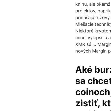
knihu, ale okamži
projektov, naprík
prinášajú ružový 
Miešacie technik
Niektoré krypto
mincí vylepšujú 
XMR sú … Margin 
nových Margin po
Aké bur
sa chce
coinoch,
zistiť, 