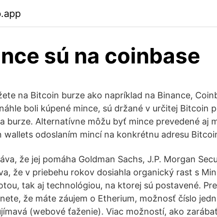
b.app
nce sú na coinbase
žete na Bitcoin burze ako napríklad na Binance, Coin
náhle boli kúpené mince, sú držané v určitej Bitcoin
 na burze. Alternatívne môžu byť mince prevedené aj
 wallets odoslaním mincí na konkrétnu adresu Bitcoi
va, že jej pomáha Goldman Sachs, J.P. Morgan Secur
a, že v priebehu rokov dosiahla organický rast s Min
tou, tak aj technológiou, na ktorej sú postavené. Pre
nete, že máte záujem o Etherium, možnosť číslo jedn
aujímavá (webové ťaženie). Viac možností, ako zaráb