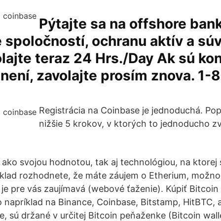
Pýtajte sa na offshore ban
 spoločností, ochranu aktív a sú
lajte teraz 24 Hrs./Day Ak sú kon
ení, zavolajte prosím znova. 1-
Registrácia na Coinbase je jednoduchá. Pop
nižšie 5 krokov, v ktorých to jednoducho zv
ú ako svojou hodnotou, tak aj technológiou, na ktorej
íklad rozhodnete, že máte záujem o Etherium, možnos
 je pre vás zaujímavá (webové ťaženie). Kúpiť Bitcoi
o napríklad na Binance, Coinbase, Bitstamp, HitBTC, 
, sú držané v určitej Bitcoin peňaženke (Bitcoin wall