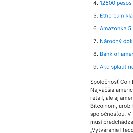
12500 pesos 
Ethereum kla
Amazonka 5 n
Národný dokl
Bank of ameri
Ako splatiť 
Spoločnosť Coinb
Najväčšia americ
retail, ale aj am
Bitcoinom, urobi
spoločnosťou. V 
musí predchádzať
„Vytváranie lite