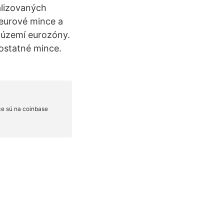
alizovaných
jeurové mince a
 území eurozóny.
ostatné mince.