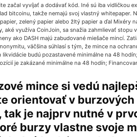
te začal vyvíjať a dodávať kód. Iné sú iba vidličkou ex
lad bitcoinu, takže nemajú svoj vlastný whitepaper. N
papier, zelený papier alebo žltý papier a ďal Mixéry 
y, aké využíva CoinJoin, sa snažia zahmlievať stopu v
meny ako DASH majú zabudované miešače mincí. Zati
anonymitu, väčšina súhlasí s tým, že mince na ochra
likvidácie budú pozastavené minimálne na 48 hodín
zícií je zakázané minimálne na 48 hodín; Financovan
zové mince si vedú najlep
te orientovať v burzových
 tak je najprv nutné v pr
ktoré burzy vlastne svoje 