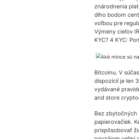
znárodnenia plat
dlho bodom centr
voľbou pre regula
Výmeny cieľov IR
KYC? 4 KYC: Pone
Bitcoinu. V súča
dispozícií je len
vydávané pravidel
and store crypto
Bez zbytočných p
papierovačiek. Ke
prispôsobovať ž
navzájom veľmi o