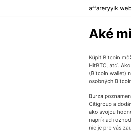
affareryyik.we
Aké mi
Kúpiť Bitcoin mô
HitBTC, atď. Ako
(Bitcoin wallet)
osobných Bitcoin
Burza poznamená
Citigroup a dodáv
ako svojou hodno
napríklad rozhod
nie je pre vás z