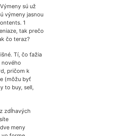
a Výmeny sú už
 sú výmeny jasnou
ontents. 1
eniaze, tak prečo
ak čo teraz?
šné. Tí, čo ťažia
e nového
rd, pričom k
ple (môžu byť
 to buy, sell,
ez zdĺhavých
síte
o dve meny
u vo forme