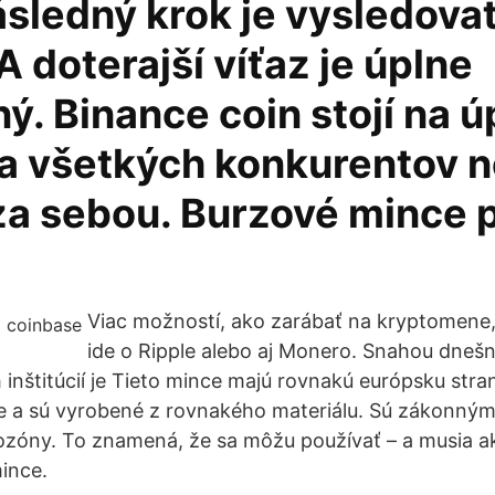
sledný krok je vysledovať
 A doterajší víťaz je úplne
ý. Binance coin stojí na 
 a všetkých konkurentov 
za sebou. Burzové mince 
Viac možností, ako zarábať na kryptomene, 
ide o Ripple alebo aj Monero. Snahou dneš
 inštitúcií je Tieto mince majú rovnakú európsku str
 a sú vyrobené z rovnakého materiálu. Sú zákonným
ozóny. To znamená, že sa môžu používať – a musia a
ince.