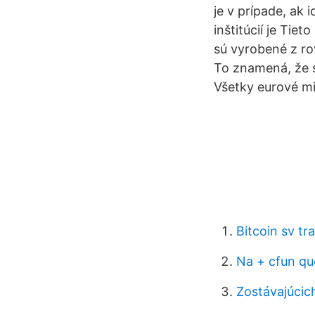
je v prípade, ak
inštitúcií je Ti
sú vyrobené z r
To znamená, že s
Všetky eurové mi
Bitcoin sv tr
Na + cfun qu
Zostávajúcic