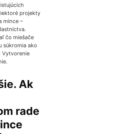
istujúcich
iektoré projekty
na mince –
lastníctva.
aľ čo miešače
nu súkromia ako
; Vytvorenie
ie.
šie. Ak
vom rade
mince