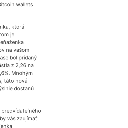
tcoin wallets
nka, ktorá
rom je
 Peňaženka
čov na vašom
ase bol pridaný
stla z 2,26 na
83,6%. Mnohým
s, táto nová
ýslnie dostanú
o predvídateľného
by vás zaujímať:
lienka