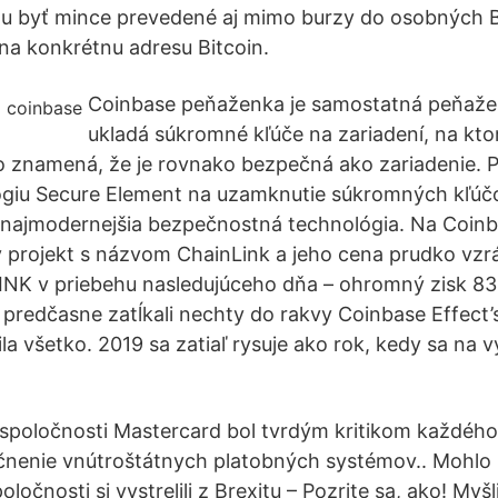
u byť mince prevedené aj mimo burzy do osobných Bi
na konkrétnu adresu Bitcoin.
Coinbase peňaženka je samostatná peňaže
ukladá súkromné kľúče na zariadení, na kto
o znamená, že je rovnako bezpečná ako zariadenie.
ógiu Secure Element na uzamknutie súkromných kľú
 najmodernejšia bezpečnostná technológia. Na Coinb
projekt s názvom ChainLink a jeho cena prudko vzrá
 LINK v priebehu nasledujúceho dňa – ohromný zisk 
í predčasne zatĺkali nechty do rakvy Coinbase Effect’
a všetko. 2019 sa zatiaľ rysuje ako rok, kedy sa na v
 spoločnosti Mastercard bol tvrdým kritikom každéh
nenie vnútroštátnych platobných systémov.. Mohlo 
očnosti si vystrelili z Brexitu – Pozrite sa, ako! Myš