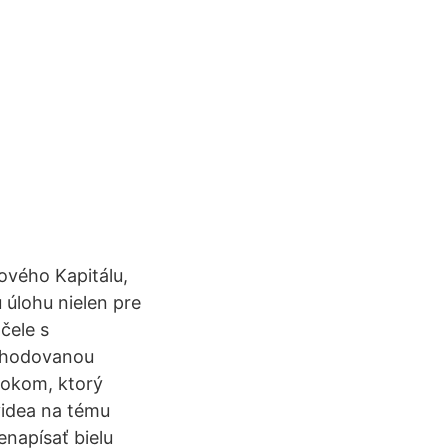
ového Kapitálu,
úlohu nielen pre
čele s
bchodovanou
rokom, ktorý
videa na tému
enapísať bielu