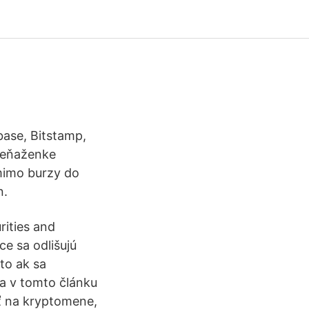
base, Bitstamp,
 peňaženke
 mimo burzy do
n.
ities and
ce sa odlišujú
to ak sa
a v tomto článku
ať na kryptomene,