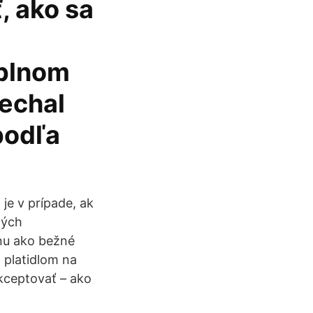
, ako sa
úplnom
nechal
podľa
je v prípade, ak
ných
anu ako bežné
 platidlom na
kceptovať – ako