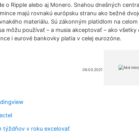
 ide o Ripple alebo aj Monero. Snahou dnešných centr
eto mince majú rovnakú európsku stranu ako bežné dvo
ovnakého materiálu. Sú zákonným platidlom na celom
a môžu používať – a musia akceptovať – ako všetky 
nce i eurové bankovky platia v celej eurozóne.
06.03.2021
adingview
ectel
h týždňov v roku excelovať