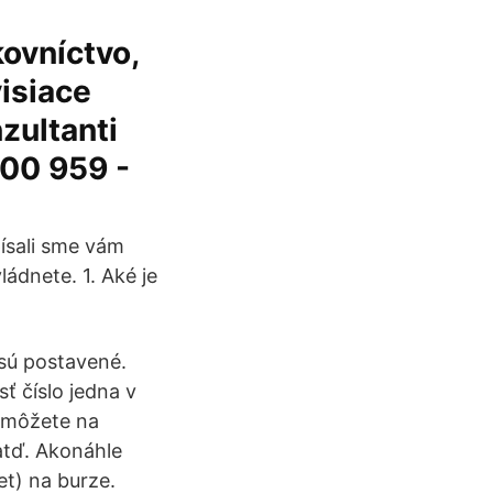
kovníctvo,
visiace
zultanti
800 959 -
ísali sme vám
ládnete. 1. Aké je
 sú postavené.
ť číslo jedna v
n môžete na
atď. Akonáhle
et) na burze.