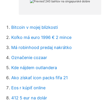
Bitcoin v mojej blízkosti
Koľko má euro 1996 € 2 mince
Má robinhood predaj nakrátko
Označenie cozaar
Kde nájdem outlandera
Ako získať icon packs fifa 21
Eos r kúpiť online
412 5 eur na dolár