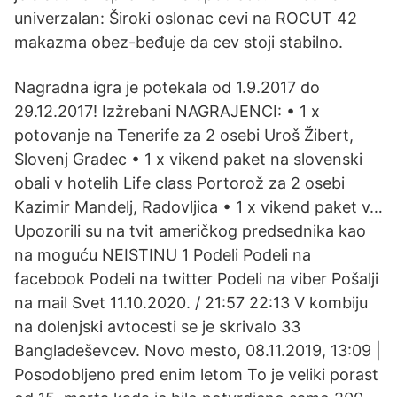
univerzalan: Široki oslonac cevi na ROCUT 42
makazma obez-beđuje da cev stoji stabilno.
Nagradna igra je potekala od 1.9.2017 do
29.12.2017! Izžrebani NAGRAJENCI: • 1 x
potovanje na Tenerife za 2 osebi Uroš Žibert,
Slovenj Gradec • 1 x vikend paket na slovenski
obali v hotelih Life class Portorož za 2 osebi
Kazimir Mandelj, Radovljica • 1 x vikend paket v…
Upozorili su na tvit američkog predsednika kao
na moguću NEISTINU 1 Podeli Podeli na
facebook Podeli na twitter Podeli na viber Pošalji
na mail Svet 11.10.2020. / 21:57 22:13 V kombiju
na dolenjski avtocesti se je skrivalo 33
Bangladeševcev. Novo mesto, 08.11.2019, 13:09 |
Posodobljeno pred enim letom To je veliki porast