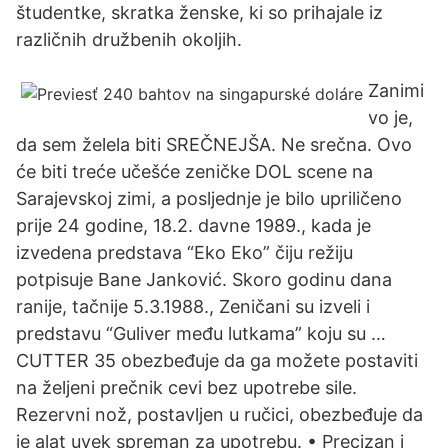
študentke, skratka ženske, ki so prihajale iz
različnih družbenih okoljih.
Zanimi
vo je,
da sem želela biti SREČNEJŠA. Ne srečna. Ovo
će biti treće učešće zeničke DOL scene na
Sarajevskoj zimi, a posljednje je bilo upriličeno
prije 24 godine, 18.2. davne 1989., kada je
izvedena predstava “Eko Eko” čiju režiju
potpisuje Bane Janković. Skoro godinu dana
ranije, tačnije 5.3.1988., Zeničani su izveli i
predstavu “Guliver među lutkama” koju su …
CUTTER 35 obezbeđuje da ga možete postaviti
na željeni prečnik cevi bez upotrebe sile.
Rezervni nož, postavljen u ručici, obezbeđuje da
je alat uvek spreman za upotrebu. • Precizan i