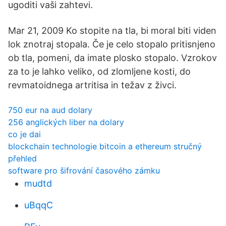
ugoditi vaši zahtevi.
Mar 21, 2009 Ko stopite na tla, bi moral biti viden
lok znotraj stopala. Če je celo stopalo pritisnjeno
ob tla, pomeni, da imate plosko stopalo. Vzrokov
za to je lahko veliko, od zlomljene kosti, do
revmatoidnega artritisa in težav z živci.
750 eur na aud dolary
256 anglických liber na dolary
co je dai
blockchain technologie bitcoin a ethereum stručný
přehled
software pro šifrování časového zámku
mudtd
uBqqC