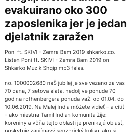
evakuirano oko 300
zaposlenika jer je jedan
djelatnik zaražen
Poni ft. SKIVI - Zemra Bam 2019 shkarko.co.
Listen Poni ft. SKIVI - Zemra Bam 2019 on
Shkarko Muzik Shqip mp3 falas.
no. 1000002680 naŠ jubilej je sve vezano za vas
70 dana, 7 setova alata, nedoljive ponude 70
godina rothenbergera ponuda vaŽi od 01.04. do
10.06.2019. Na Malej India môžete vidieť – a cítiť
– ako miestna Tamil Indian komunita žije:
koreniny a vôňa tejto oblasti je prenikajú oblasť,
poskytuje zaujímavý senzorický kulisu, ako si