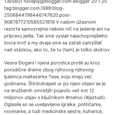
1365601 noreply@blogger.com Blogger 20 1 25
tag:blogger.com,1999:blog-
2506844798446747620.post-
9087877210585521819 V našom úžasnom
rezorte samozrejme nebolo nič na jedenie ani na
prípravu jedla. Tak sme vyslali najschopnejšieho
lovca loviť a my dvaja sme sa začali zamýšľať
nad otázkou, ako to, že tu (tam) je toľko skútrov.
Vesna Đogani i njena porodica prošli su kroz
porodične drame zbog njihovog njihovog
ljubimca maltezerke Tese, koju imaju već
godinama. Štiriindvajset ur po njeni objavi se je
na družbenih omrežjih pojavilo več kot 12
milijonov objav s ključnikom #metoo (#jaztudi).
Oglasile so se uveljavljene igralke, političarke,
novinarke, a tudi medicinske sestre, kuharice,