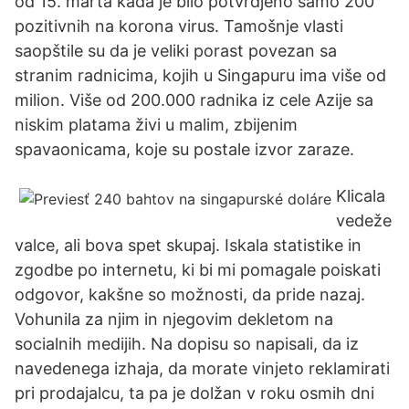
od 15. marta kada je bilo potvrdjeno samo 200
pozitivnih na korona virus. Tamošnje vlasti
saopštile su da je veliki porast povezan sa
stranim radnicima, kojih u Singapuru ima više od
milion. Više od 200.000 radnika iz cele Azije sa
niskim platama živi u malim, zbijenim
spavaonicama, koje su postale izvor zaraze.
Klicala
vedeže
valce, ali bova spet skupaj. Iskala statistike in
zgodbe po internetu, ki bi mi pomagale poiskati
odgovor, kakšne so možnosti, da pride nazaj.
Vohunila za njim in njegovim dekletom na
socialnih medijih. Na dopisu so napisali, da iz
navedenega izhaja, da morate vinjeto reklamirati
pri prodajalcu, ta pa je dolžan v roku osmih dni