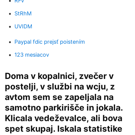
RFv
StRhM
UVIDM
Paypal fdic prejsť poistením
123 mesiacov
Doma v kopalnici, zvečer v
postelji, v službi na wcju, z
avtom sem se zapeljala na
samotno parkirišče in jokala.
Klicala vedeževalce, ali bova
spet skupaj. Iskala statistike