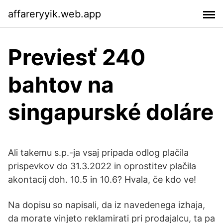
affareryyik.web.app
Previesť 240
bahtov na
singapurské doláre
Ali takemu s.p.-ja vsaj pripada odlog plačila
prispevkov do 31.3.2022 in oprostitev plačila
akontacij doh. 10.5 in 10.6? Hvala, če kdo ve!
Na dopisu so napisali, da iz navedenega izhaja,
da morate vinjeto reklamirati pri prodajalcu, ta pa