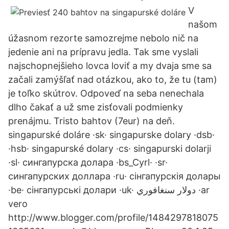
V
našom
úžasnom rezorte samozrejme nebolo nič na
jedenie ani na prípravu jedla. Tak sme vyslali
najschopnejšieho lovca loviť a my dvaja sme sa
začali zamýšľať nad otázkou, ako to, že tu (tam)
je toľko skútrov. Odpoveď na seba nenechala
dlho čakať a už sme zisťovali podmienky
prenájmu. Tristo bahtov (7eur) na deň.
singapurské doláre ·sk· singapurske dolary ·dsb·
·hsb· singapurské dolary ·cs· singapurski dolarji
·sl· сингапурска долара ·bs_Cyrl· ·sr·
сингапурских доллара ·ru· сінгапурскія долары
·be· сінгапурські долари ·uk· دولار سنغافوري ·ar
vero
http://www.blogger.com/profile/1484297818075