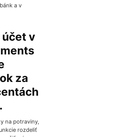
 bánk a v
 účet v
ayments
e
ok za
rcentách
.
y na potraviny,
unkcie rozdeliť