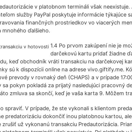
edautorizácie v platobnom termináli však neexistuje.
teľom služby PayPal poskytuje informácie týkajúce s
pravovania finančných prostriedkov vo viacerých men
a mnohého ďalšieho.
1.4 Po prvom zakúpení nie je mo
darčekovú kartu pridať žiadne ďa
du, keď obchodník vráti transakciu na darčekovej kar
y sú k dispozícii online na adrese vivo.giftify.me. K
vé prevody v rovnaký deň (CHAPS) a v prípade 17:00
sa pokyn pokladá za prijatý nasledujúci pracovný d
Táto zmluva sa skončí, keď je vaša karta 9. Môžem tra
 spraviť. V prípade, že ste vykonali s klientom preda
ne predatorizáciu dokončiť inou platobnou kartou, ale
e zrušiť už vykonanú transakciu Predautorizácia. Pri