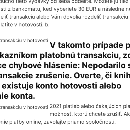
ducho tieto výdavky od seba oddelíte. Môžete ju tiež 
sti z bankomatu, keď vyberiete 30 EUR a následne 
liť transakciu alebo Vám dovolia rozdeliť transakciu 
atíte v hotovosti. b.
V takomto prípade p
ákazníkom platobnú transakciu, z
e chybové hlásenie: Nepodarilo 
ansakcie zrušenie. Overte, či kni
 existuje konto hotovosti alebo
ie konta.
2021 platieb alebo čakajúcich pla
možnosť, ktorú chcete zrušiť. Ak
nie platby online, zavolajte priamo spoločnosti.