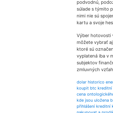
podvodnú, podozr
súlade s týmito 
nimi nie sú spoje
kartu a svoje hes
Výber hotovosti
môžete vybrať aj
ktoré sú označen
vyplatená iba v 
subjektov finan
zmluvných vzťahov
dolar historico en
koupit btc kreditní
cena ontologickéh
kde jsou uložena b
přihlášení kreditní
nakupovat a prodá