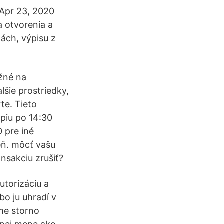
 Apr 23, 2020
a otvorenia a
ách, výpisu z
žné na
lšie prostriedky,
te. Tieto
ópiu po 14:30
 pre iné
eň. môcť vašu
nsakciu zrušiť?
utorizáciu a
bo ju uhradí v
ame storno