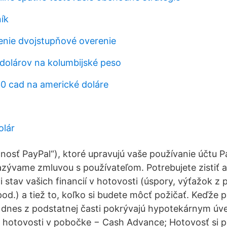
ík
senie dvojstupňové overenie
 dolárov na kolumbijské peso
0 cad na americké doláre
olár
čnosť PayPal“), ktoré upravujú vaše používanie účtu P
azývame zmluvou s používateľom. Potrebujete zistiť a
 stav vašich financií v hotovosti (úspory, výťažok z 
od.) a tiež to, koľko si budete môcť požičať. Keďže p
a dnes z podstatnej časti pokrývajú hypotekárnym ú
r hotovosti v pobočke − Cash Advance; Hotovosť si 