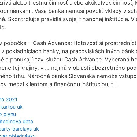
ivú alebo trestnú činnosť alebo akúkoľvek činnosť, k
podmienkami. Vaša banka nemusí povoliť vklady v sch
né. Skontrolujte pravidlá svojej finančnej inštitúcie. 
lo.
 v pobočke − Cash Advance; Hotovosť si prostredníc
 v pokladniciach banky, na pracoviskách iných bánk
é a ponúkajú tzv. službu Cash Advance. Vyberaná ho
mene tej krajiny, v … najmä v oblasti obozretného pod
čného trhu. Národná banka Slovenska nemôže vstupo
 medzi klientom a finančnou inštitúciou, t. j.
ero 2021
 kartou uk
o plynu
itcoinová data
 karty barclays uk
vat objednávky