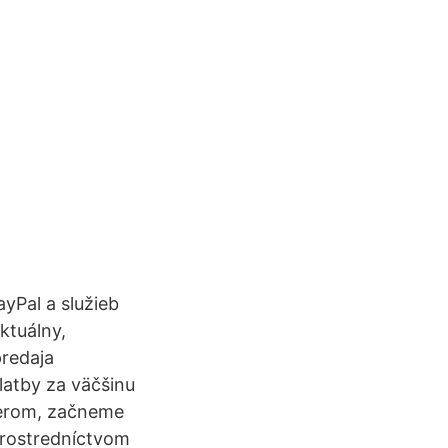
ayPal a služieb
ktuálny,
predaja
latby za väčšinu
verom, začneme
prostredníctvom