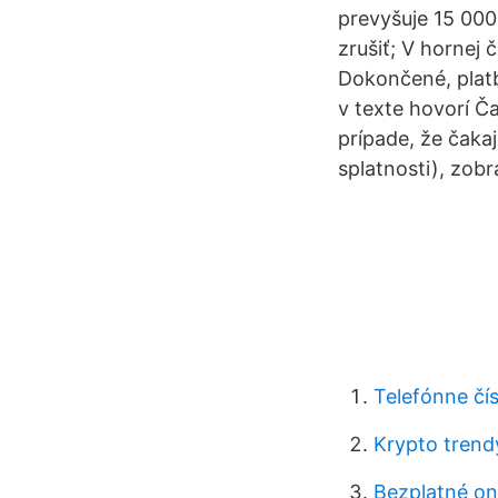
prevyšuje 15 000
zrušiť; V hornej 
Dokončené, platb
v texte hovorí Ča
prípade, že čaka
splatnosti), zobr
Telefónne čí
Krypto trend
Bezplatné on