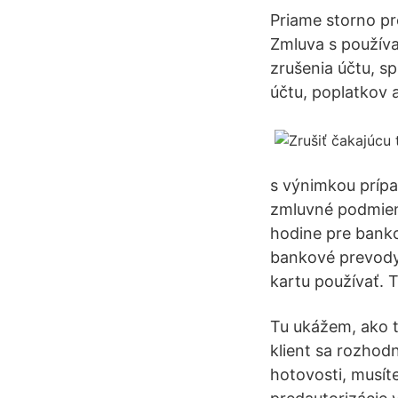
Priame storno pr
Zmluva s používa
zrušenia účtu, s
účtu, poplatkov 
s výnimkou prípa
zmluvné podmienk
hodine pre banko
bankové prevody 
kartu používať. 
Tu ukážem, ako to
klient sa rozhod
hotovosti, musít