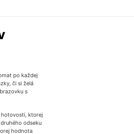
v
komat po každej
ky, či si želá
obrazovku s
hotovosti, ktorej
e druhého odseku
torej hodnota