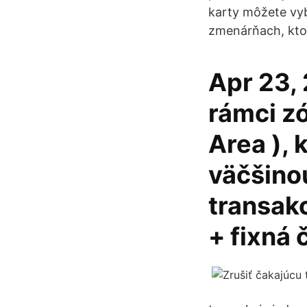
karty môžete vyb
zmenárňach, kto
Apr 23, 
rámci z
Area ), 
väčšino
transakc
+ fixná 