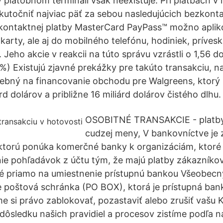
v platobnom termináli však neexistuje. Pri platbách v
utočniť najviac päť za sebou nasledujúcich bezkonta
kontaktnej platby MasterCard PayPass™ možno apliko
karty, ale aj do mobilného telefónu, hodiniek, príves
. Jeho akcie v reakcii na túto správu vzrástli o 1,56 d
6%) Existujú zjavné prekážky pre takúto transakciu, n
rebný na financovanie obchodu pre Walgreens, ktorý
d dolárov a približne 16 miliárd dolárov čistého dlhu.
OSOBITNÉ TRANSAKCIE - platby
cudzej meny, V bankovníctve j
ktorú ponúka komerčné banky k organizáciám, ktoré
ie pohľadávok z účtu tým, že majú platby zákazníkov 
ané priamo na umiestnenie prístupnú bankou Všeobec
je poštová schránka (PO BOX), ktorá je prístupná ba
e si právo zablokovať, pozastaviť alebo zrušiť vašu 
dôsledku našich pravidiel a procesov zistíme podľa 