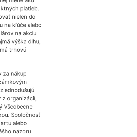
 inej mene ako
ktných platieb.
vať nielen do
ku na kľúče alebo
olárov na akciu
ajmä výška dlhu,
 má trhovú
 za nákup
e zámkovým
 zjednodušujú
z organizácií,
ný Všeobecne
nkou. Spoločnosť
Kartu alebo
nášho názoru