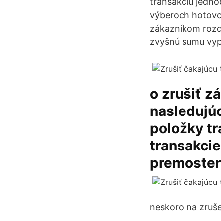
transakciu jedno
výberoch hotovo
zákazníkom rozde
zvyšnú sumu vypl
o zrušiť z
nasledujúc
položky tr
transakcie
premosten
neskoro na zruše