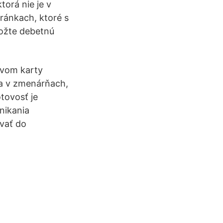
torá nie je v
ránkach, ktoré s
Vložte debetnú
tvom karty
 a v zmenárňach,
tovosť je
nikania
vať do