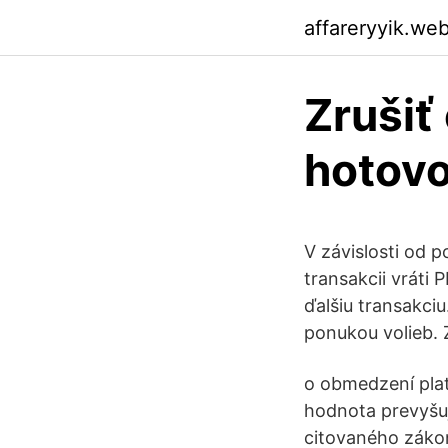
affareryyik.we
Zrušiť
hotovo
V závislosti od 
transakcii vráti 
ďalšiu transakci
ponukou volieb. 
o obmedzení plat
hodnota prevyšuj
citovaného zákon