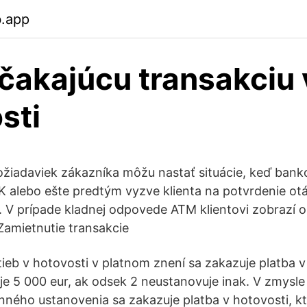
b.app
 čakajúcu transakciu 
sti
požiadaviek zákazníka môžu nastať situácie, keď ban
PK alebo ešte predtým vyzve klienta na potvrdenie otáz
u. V prípade kladnej odpovede ATM klientovi zobrazí 
Zamietnutie transakcie
ieb v hotovosti v platnom znení sa zakazuje platba v 
e 5 000 eur, ak odsek 2 neustanovuje inak. V zmysl
ného ustanovenia sa zakazuje platba v hotovosti, k