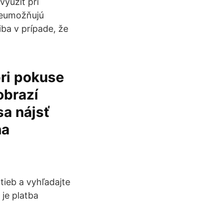
využiť pri
neumožňujú
iba v prípade, že
ri pokuse
obrazí
sa nájsť
ha
tieb a vyhľadajte
 je platba