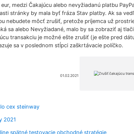
 eur, medzi Čakajúcu alebo nevyžiadanú platbu PayP
časti stránky by mala byť fráza Stav platby. Ak sa ved
u nebudete môcť zrušiť, pretože príjemca už prostried
ká sa alebo Nevyžiadané, malo by sa zobraziť aj tlačid
júcu transakciu je možné ešte zrušiť (je ešte pred d
azuje sa v poslednom stĺpci zaškrtávacie políčko.
01.02.2021
slo cex steinway
y 2021
line spätné testovacie obchodné stratégie