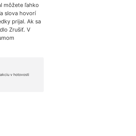
al môžete ľahko
ľa slova hovorí
ky prijal. Ak sa
lo Zrušiť. V
átumom