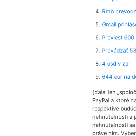
Rmb prevodn
Gmail prihlá
Previesť 600
Prevádzať 53
4 usd v zar
644 eur na d
(ďalej len „spolo
PayPal a ktoré n
respektíve budúci
nehnuteľnosti a p
nehnuteľností s
práve ním. Výbe