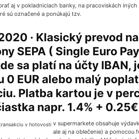
rať aj v pokladniciach banky, na pracoviskách iných
ré sú označené a ponúkajú tzv.
2020 · Klasický prevod na
óny SEPA ( Single Euro P
kde sa platí na účty IBAN, j
u 0 EUR alebo malý poplat
iu. Platba kartou je v pe
čiastka napr. 1.4% + 0.25€
v supermarkete obsahuje výdavk
ale aj na oblečenie) a pomocou f