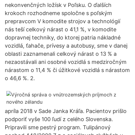
nekonvenčných ložísk v Poľsku. O ďalších
krokoch rozhodneme spoločne s poľským
prepravcom V komodite strojov a technológií
nás teší celkový nárast o 41,1 %, v komodite
dopravnej techniky, do ktorej patria nákladné
vozidlá, ťahače, prívesy a autobusy, sme v danej
oblasti zaznamenali celkový nárast o 13 % a
nezaostávali ani osobné vozidlá s medziročným
nárastom o 11,4 % či úžitkové vozidlá s nárastom
o 46,6 %. 2.
apríla 2018 v Sade Janka Kráľa. Pacientov prišlo
podporiť vyše 100 ľudí z celého Slovenska.
Pripravili sme pestrý program. Tulipánový