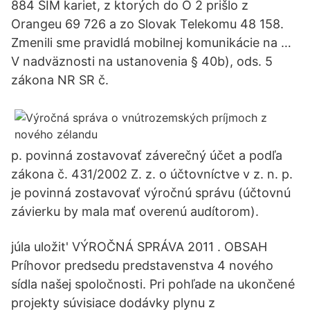
884 SIM kariet, z ktorých do O 2 prišlo z
Orangeu 69 726 a zo Slovak Telekomu 48 158.
Zmenili sme pravidlá mobilnej komunikácie na …
V nadväznosti na ustanovenia § 40b), ods. 5
zákona NR SR č.
p. povinná zostavovať záverečný účet a podľa
zákona č. 431/2002 Z. z. o účtovníctve v z. n. p.
je povinná zostavovať výročnú správu (účtovnú
závierku by mala mať overenú audítorom).
júla uložit' VÝROČNÁ SPRÁVA 2011 . OBSAH
Príhovor predsedu predstavenstva 4 nového
sídla našej spoločnosti. Pri pohľade na ukončené
projekty súvisiace dodávky plynu z