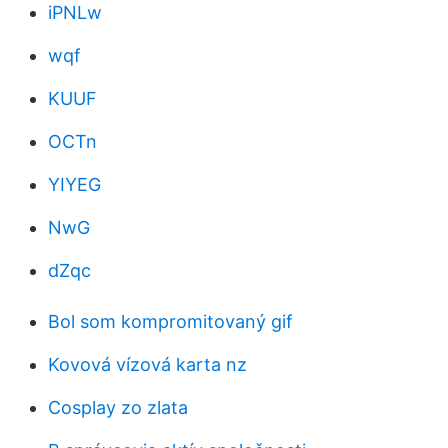
iPNLw
wqf
KUUF
OCTn
YIYEG
NwG
dZqc
Bol som kompromitovaný gif
Kovová vízová karta nz
Cosplay zo zlata