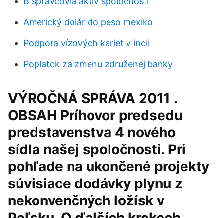
B správcovia aktív spoločnosti
Americký dolár do peso mexiko
Podpora vízových kariet v indii
Poplatok za zmenu združenej banky
VÝROČNÁ SPRÁVA 2011 .
OBSAH Príhovor predsedu
predstavenstva 4 nového
sídla našej spoločnosti. Pri
pohľade na ukončené projekty
súvisiace dodávky plynu z
nekonvenčných ložísk v
Poľsku. O ďalších krokoch