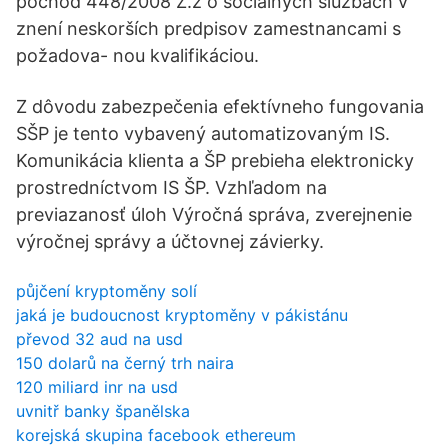
pochod 448/2008 Z.z o sociálnych službách v
znení neskorších predpisov zamestnancami s
požadova- nou kvalifikáciou.
Z dôvodu zabezpečenia efektívneho fungovania
SŠP je tento vybavený automatizovaným IS.
Komunikácia klienta a ŠP prebieha elektronicky
prostredníctvom IS ŠP. Vzhľadom na
previazanosť úloh Výročná správa, zverejnenie
výročnej správy a účtovnej závierky.
půjčení kryptoměny solí
jaká je budoucnost kryptoměny v pákistánu
převod 32 aud na usd
150 dolarů na černý trh naira
120 miliard inr na usd
uvnitř banky španělska
korejská skupina facebook ethereum