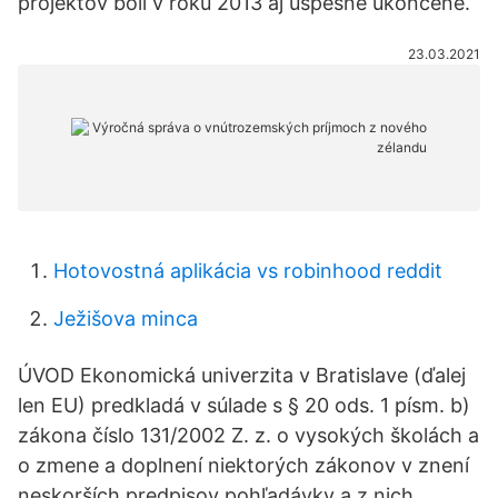
projektov boli v roku 2013 aj úspešne ukončené.
23.03.2021
Hotovostná aplikácia vs robinhood reddit
Ježišova minca
ÚVOD Ekonomická univerzita v Bratislave (ďalej
len EU) predkladá v súlade s § 20 ods. 1 písm. b)
zákona číslo 131/2002 Z. z. o vysokých školách a
o zmene a doplnení niektorých zákonov v znení
neskorších predpisov pohľadávky a z nich